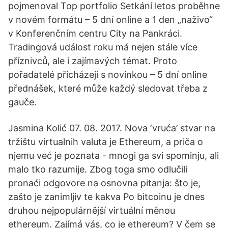
pojmenoval Top portfolio Setkání letos proběhne
v novém formátu – 5 dní online a 1 den „naživo“
v Konferenčním centru City na Pankráci.
Tradingová událost roku má nejen stále více
příznivců, ale i zajímavých témat. Proto
pořadatelé přicházejí s novinkou – 5 dní online
přednášek, které může každý sledovat třeba z
gauče.
Jasmina Kolić 07. 08. 2017. Nova ‘vruća’ stvar na
tržištu virtualnih valuta je Ethereum, a priča o
njemu već je poznata - mnogi ga svi spominju, ali
malo tko razumije. Zbog toga smo odlučili
pronaći odgovore na osnovna pitanja: što je,
zašto je zanimljiv te kakva Po bitcoinu je dnes
druhou nejpopulárnější virtuální měnou
ethereum. Zajímá vás, co je ethereum? V čem se