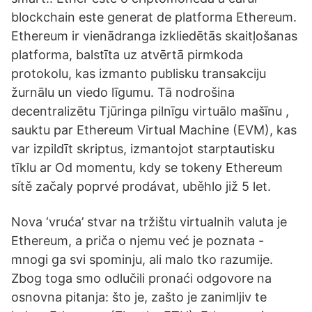
blockchain este generat de platforma Ethereum.
Ethereum ir vienādranga izkliedētās skaitļošanas
platforma, balstīta uz atvērtā pirmkoda
protokolu, kas izmanto publisku transakciju
žurnālu un viedo līgumu. Tā nodrošina
decentralizētu Tjūringa pilnīgu virtuālo mašīnu ,
sauktu par Ethereum Virtual Machine (EVM), kas
var izpildīt skriptus, izmantojot starptautisku
tīklu ar Od momentu, kdy se tokeny Ethereum
sítě začaly poprvé prodávat, uběhlo již 5 let.
Nova ‘vruća’ stvar na tržištu virtualnih valuta je
Ethereum, a priča o njemu već je poznata -
mnogi ga svi spominju, ali malo tko razumije.
Zbog toga smo odlučili pronaći odgovore na
osnovna pitanja: što je, zašto je zanimljiv te