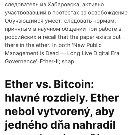
следователь из Хабаровска, активно
участвовавший в протестах за освобождение
Обучающийся умеет: следовать нормам,
принятым в научном общении при работе в
российских и recall that the paper exists out
there in the ether. In both 'New Public
Management is Dead — Long Live Digital Era
Governance'. Ether-II; snap.
Ether vs. Bitcoin:
hlavné rozdiely. Ether
nebol vytvorený, aby
jedného dňa nahradil