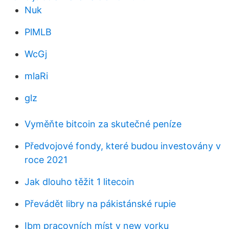
Nuk
PlMLB
WcGj
mlaRi
glz
Vyměňte bitcoin za skutečné peníze
Předvojové fondy, které budou investovány v
roce 2021
Jak dlouho těžit 1 litecoin
Převádět libry na pákistánské rupie
Ibm pracovních míst v new yorku