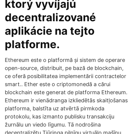
ktorý vyvíjajú
decentralizované
aplikácie na tejto
platforme.
Ethereum este o platformă și sistem de operare
open-source, distribuit, pe bază de blockchain,
ce oferă posibilitatea implementării contractelor
smart.. Ether este o criptomonedă a cărui
blockchain este generat de platforma Ethereum.
Ethereum ir vienādranga izkliedētās skaitļošanas
platforma, balstīta uz atvērtā pirmkoda
protokolu, kas izmanto publisku transakciju
žurnālu un viedo līgumu. Tā nodrošina
decentralizētu Tjūringa pilnīgu virtuālo mašīnu ,