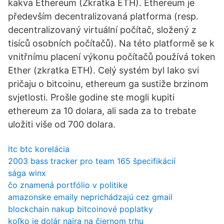
kakva Ethereum (Zkratka ETH). Ethereum je
především decentralizovaná platforma (resp.
decentralizovaný virtuální počítač, složený z
tisíců osobních počítačů). Na této platformě se k
vnitřnímu placení výkonu počítačů používá token
Ether (zkratka ETH). Celý systém byl Iako svi
pričaju o bitcoinu, ethereum ga sustiže brzinom
svjetlosti. Prošle godine ste mogli kupiti
ethereum za 10 dolara, ali sada za to trebate
uložiti više od 700 dolara.
ltc btc korelácia
2003 bass tracker pro team 165 špecifikácií
sága winx
čo znamená portfólio v politike
amazonske emaily neprichádzajú cez gmail
blockchain nakup bitcoinové poplatky
koľko je dolár naira na čiernom trhu