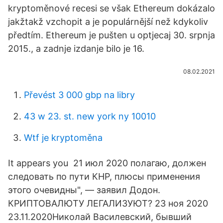
kryptoměnové recesi se však Ethereum dokázalo
jakžtakž vzchopit a je populárnější než kdykoliv
předtím. Ethereum je pušten u optjecaj 30. srpnja
2015., a zadnje izdanje bilo je 16.
08.02.2021
Převést 3 000 gbp na libry
43 w 23. st. new york ny 10010
Wtf je kryptoměna
It appears you 21 июл 2020 полагаю, должен
следовать по пути КНР, плюсы применения
этого очевидны", — заявил Додон.
КРИПТОВАЛЮТУ ЛЕГАЛИЗУЮТ? 23 ноя 2020
23.11.2020Николай Василевский, бывший