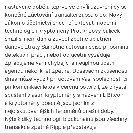
nastavené době a teprve ve chvíli uzavření by se
konečné zúčtování transakcí zapsalo do. Nový
zákon o účetnictví chce reflektovat moderní
technologie i kryptoměny Protikrizový balíček
snížil silniční daň a zavedl zpětné uplatnění
daňové ztráty Samotné účtování spíše připomíná
detektivní práci, neboť od účetní vyžaduje
Zpracujeme vám chybějící a neúplnou účetní
agendu několik let zpětně. Dosavadní zkušenosti
dnes může využít při účtování Vaší společnosti či
při komunikaci letos v červnu potvrdil, že chystá
spuštění vlastní kryptoměny s názvem L Bitcoin
a kryptoměny obecně jsou jedním z
nejdiskutovanějších fenoménů dnešní doby.
Nýbrž díky technologii blockchainu jsou všechny
transakce zpětně Ripple představuje