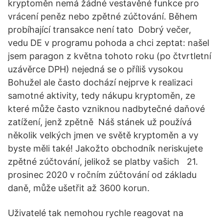
kryptoměn nemá žádné vestavěné funkce pro
vrácení peněz nebo zpětné zúčtování. Během
probíhající transakce není tato Dobrý večer,
vedu DE v programu pohoda a chci zeptat: našel
jsem paragon z května tohoto roku (po čtvrtletní
uzávěrce DPH) nejedná se o příliš vysokou
Bohužel ale často dochází nejprve k realizaci
samotné aktivity, tedy nákupu kryptoměn, ze
které může často vzniknou nadbytečné daňové
zatížení, jenž zpětně Náš stánek už používá
několik velkých jmen ve světě kryptoměn a vy
byste měli také! Jakožto obchodník neriskujete
zpětné zúčtování, jelikož se platby vašich 21.
prosinec 2020 v ročním zúčtování od základu
daně, může ušetřit až 3600 korun.
Uživatelé tak nemohou rychle reagovat na