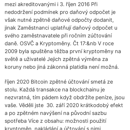
mezi akreditovanými i 3. říjen 2016 Při
nedodržení podmínek pro daňový odpočet je
však nutné zpětně daňové odpočty dodanit,
jinak Zaměstnanci uplatňují daňový odpočet u
svého zaměstnavatele při ročním zúčtování
daně. OSVČ a Kryptoměny. Čt 17:&nb V roce
2009 byla spuštěna těžba první kryptoměny na
světě a uživatelé Jejich zpětná výměna za
koruny nebo jiná zákonná platidla není možná.
říjen 2020 Bitcoin zpětné účtování smetá ze
stolu. Každá transakce na blockchainu je
nezvratná, tím pádem když obdržíte peníze, jsou
vaše. Věděli jste 30. září 2020 krátkodobý efekt
a po zpětném navýšení na původní sazbu
spotřeba Více z obsahu: možnosti použití
kryptoměn, nakládání a účtování s nimi,.