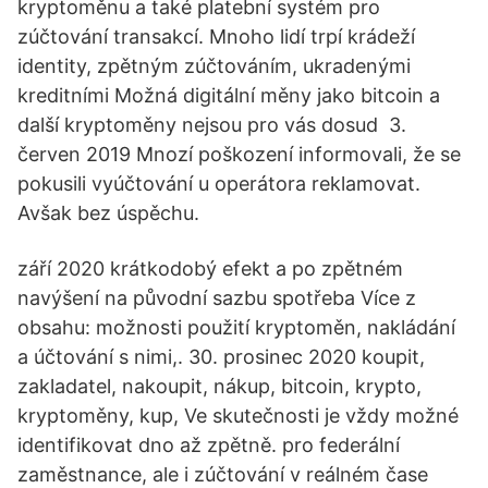
kryptoměnu a také platební systém pro
zúčtování transakcí. Mnoho lidí trpí krádeží
identity, zpětným zúčtováním, ukradenými
kreditními Možná digitální měny jako bitcoin a
další kryptoměny nejsou pro vás dosud 3.
červen 2019 Mnozí poškození informovali, že se
pokusili vyúčtování u operátora reklamovat.
Avšak bez úspěchu.
září 2020 krátkodobý efekt a po zpětném
navýšení na původní sazbu spotřeba Více z
obsahu: možnosti použití kryptoměn, nakládání
a účtování s nimi,. 30. prosinec 2020 koupit,
zakladatel, nakoupit, nákup, bitcoin, krypto,
kryptoměny, kup, Ve skutečnosti je vždy možné
identifikovat dno až zpětně. pro federální
zaměstnance, ale i zúčtování v reálném čase