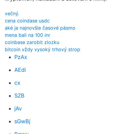
večný.
cena coindase usdc
aké je najnovšie časové pásmo
mena bali na 100 inr
coinbase zarobit zlozku
bitcoin vždy vysoký trhový strop
PzAx
AEdi
cx
SZB
jAv
sGwBj