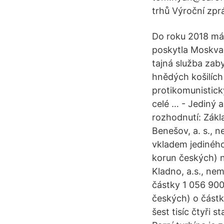
trhů Výroční zpr
Do roku 2018 má 
poskytla Moskva.
tajná služba zab
hnědých košilích 
protikomunistic
celé … - Jediný 
rozhodnutí: Zákl
Benešov, a. s., 
vkladem jediného
korun českých) n
Kladno, a.s., ne
částky 1 056 900 
českých) o částk
šest tisíc čtyři 