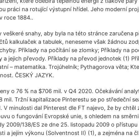
zařízení, které odebírá tepelnou energii z tlakové páry
 práci na rotující výstupní hřídel. Jeho moderní proj
v roce 1884..
 veškeré snahy, aby byla na této stránce zaručena 
čtů kalkulaček a tabulek, neneseme však žádnou zo
 chyby. Příklady na počítání se zlomky; Příklady na p
 a jejich převody. Příklady na převod jednotek (1) Př
atní – matematika. Trojúhelník; Pythagorova věta; K
dnost. ČESKÝ JAZYK.
eny o 76 % na $706 mil. v Q4 2020. Očekávání analyt
 mil. Tržní kapitalizace Pinterestu se po středeční s
. V minulosti dal Pinterest dle FT najevo, že by chtěl 
uvu o fungování Evropské unie, s ohledem na směrn
y 2009/138/ES ze dne 25. listopadu 2009 o přístupu k
sti a jejím výkonu (Solventnost II) (1), a zejména na čl