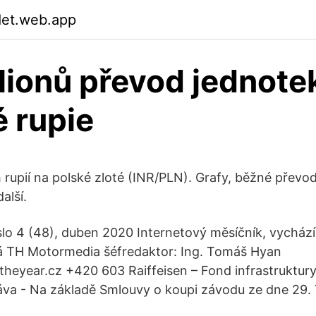
det.web.app
lionů převod jednote
é rupie
 rupií na polské zloté (INR/PLN). Grafy, běžné převod
alší.
o 4 (48), duben 2020 Internetový měsíčník, vychází
á TH Motormedia šéfredaktor: Ing. Tomáš Hyan
eyear.cz +420 603 Raiffeisen – Fond infrastruktury r
áva - Na základě Smlouvy o koupi závodu ze dne 29. 