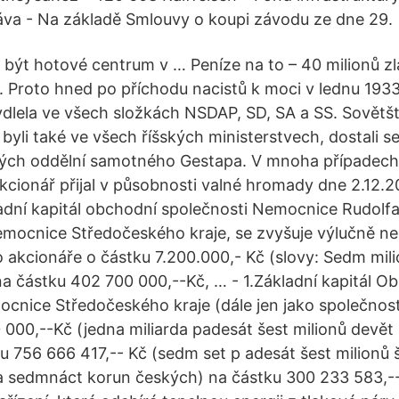
áva - Na základě Smlouvy o koupi závodu ze dne 29.
být hotové centrum v … Peníze na to – 40 milionů z
 Proto hned po příchodu nacistů k moci v lednu 193
ydlela ve všech složkách NSDAP, SD, SA a SS. Sovětšt
byli také ve všech říšských ministerstvech, dostali se
kých oddělní samotného Gestapa. V mnoha případech
akcionář přijal v působnosti valné hromady dne 2.12.2
adní kapitál obchodní společnosti Nemocnice Rudolfa
nemocnice Středočeského kraje, se zvyšuje výlučně n
 akcionáře o částku 7.200.000,- Kč (slovy: Sedm milio
a částku 402 700 000,--Kč, … - 1.Základní kapitál O
mocnice Středočeského kraje (dále jen jako společnost
000,--Kč (jedna miliarda padesát šest milionů devět s
u 756 666 417,-- Kč (sedm set p adesát šest milionů 
sta sedmnáct korun českých) na částku 300 233 583,--