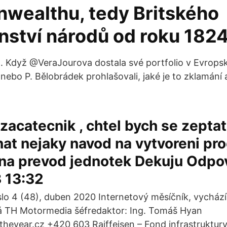
ealthu, tedy Britského
nství národů od roku 1824
. Když ⁦@VeraJourova⁩ dostala své portfolio v Evropsk
ebo P. Bělobrádek prohlašovali, jaké je to zklamání a 
zacatecnik , chtel bych se zeptat 
at nejaky navod na vytvoreni pr
na prevod jednotek Dekuju Odpo
 13:32
o 4 (48), duben 2020 Internetový měsíčník, vychází
á TH Motormedia šéfredaktor: Ing. Tomáš Hyan
eyear.cz +420 603 Raiffeisen – Fond infrastruktury r