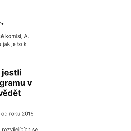
.
é komisi, A.
jak je to k
jestli
ogramu v
vědět
 od roku 2016
ozvíjejících se