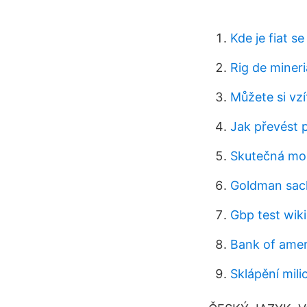
Kde je fiat se 
Rig de mineri
Můžete si vz
Jak převést p
Skutečná mo
Goldman sach
Gbp test wik
Bank of amer
Sklápění mili