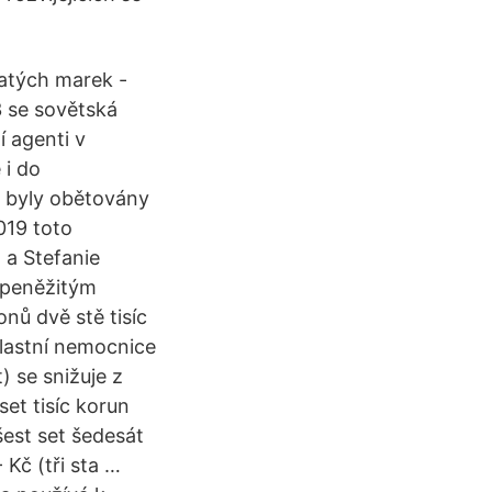
latých marek -
3 se sovětská
í agenti v
 i do
 byly obětovány
019 toto
 a Stefanie
epeněžitým
nů dvě stě tisíc
blastní nemocnice
) se snižuje z
et tisíc korun
šest set šedesát
 Kč (tři sta …