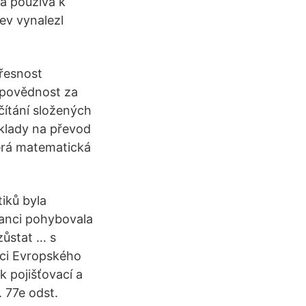
 a používá k
ev vynalezl
přesnost
dpovědnost za
očítání složených
íklady na převod
terá matematická
iků byla
eanci pohybovala
zůstat … s
ici Evropského
 pojišťovací a
. 77e odst.