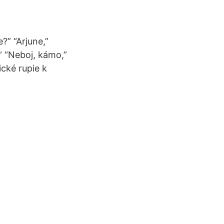
?” “Arjune,”
” “Neboj, kámo,”
ické rupie k