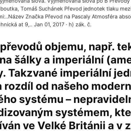
jmenovaná slova. Vyjmenovaná slova po B Převody 
aboutka, Tomáš Suchánek Převod jednotek tlaku mezi
mi:..Název Značka Převod na Pascaly Atmosféra abso
nická at 9,.. Jan 01, 2017 · h) zák. č.
převodů objemu, např. te
ů na šálky a imperiální (am
y. Takzvané imperiální je
a rozdíl od našeho moder
ého systému – nepravide
dizovaným systémem, kte
íván ve Velké Británii a v