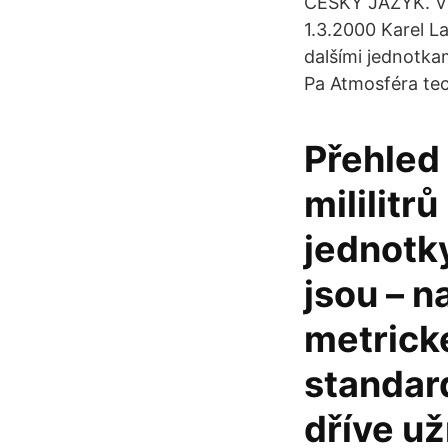
ČESKÝ JAZYK. Vy
1.3.2000 Karel L
dalšími jednotka
Pa Atmosféra tech
Přehled 
mililitr
jednotk
jsou – n
metrick
standar
dříve už