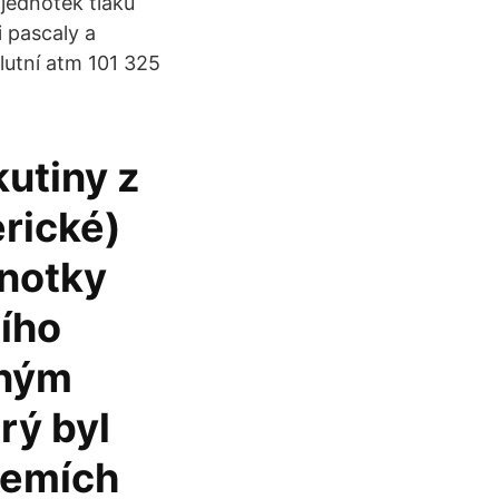
jednotek tlaku
 pascaly a
lutní atm 101 325
kutiny z
erické)
dnotky
ního
lným
rý byl
 zemích