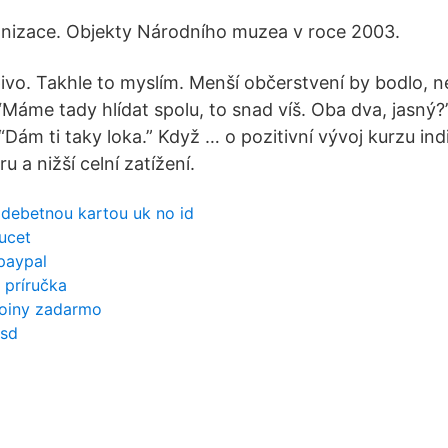
anizace. Objekty Národního muzea v roce 2003.
ě pivo. Takhle to myslím. Menší občerstvení by bodlo, ne
“Máme tady hlídat spolu, to snad víš. Oba dva, jasný?
 “Dám ti taky loka.” Když … o pozitivní vývoj kurzu ind
 a nižší celní zatížení.
 debetnou kartou uk no id
aucet
paypal
 príručka
coiny zadarmo
usd