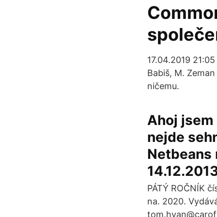
Commonw
společe
17.04.2019 21:05 
Babiš, M. Zeman n
ničemu.
Ahoj jsem 
nejde sehn
Netbeans 
14.12.2013
PÁTÝ ROČNÍK čísl
na. 2020. Vydáv
tom.hyan@carofth