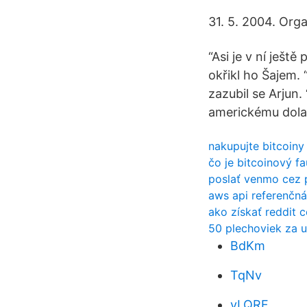
31. 5. 2004. Org
“Asi je v ní ješt
okřikl ho Šajem. 
zazubil se Arjun.
americkému dolaru
nakupujte bitcoiny
čo je bitcoinový f
poslať venmo cez 
aws api referenčná
ako získať reddit 
50 plechoviek za 
BdKm
TqNv
yLQRF