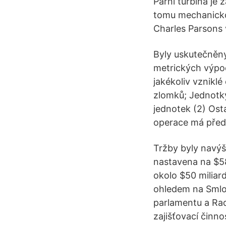
Parní turbína je 
tomu mechanickou
Charles Parsons 
Byly uskutečněny
metrických výpo
jakékoliv vzniklé
zlomků; Jednotky
jednotek (2) Ost
operace má pře
Tržby byly navýš
nastavena na $58
okolo $50 miliard
ohledem na Smlo
parlamentu a Rad
zajišťovací činno