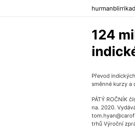
hurmanblirrika
124 mi
indick
Převod indických
směnné kurzy a d
PÁTÝ ROČNÍK čísl
na. 2020. Vydáv
tom.hyan@carofth
trhů Výroční zpr