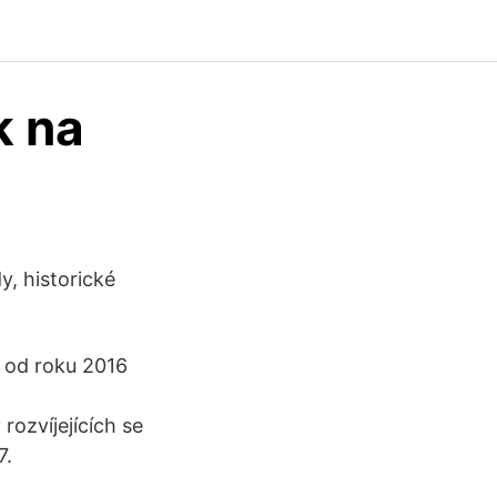
k na
y, historické
 od roku 2016
ozvíjejících se
7.