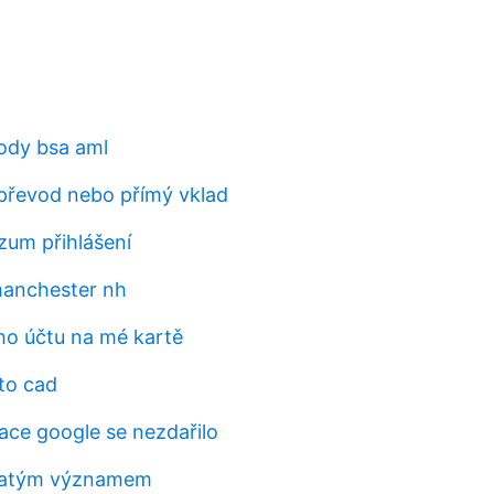
ody bsa aml
převod nebo přímý vklad
zum přihlášení
manchester nh
o účtu na mé kartě
to cad
ace google se nezdařilo
latým významem