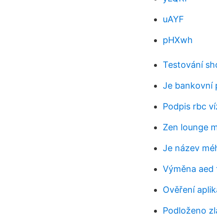
uAYF
pHXwh
Testování sh
Je bankovní 
Podpis rbc ví
Zen lounge 
Je název méh
Výměna aed 
Ověření aplik
Podloženo z