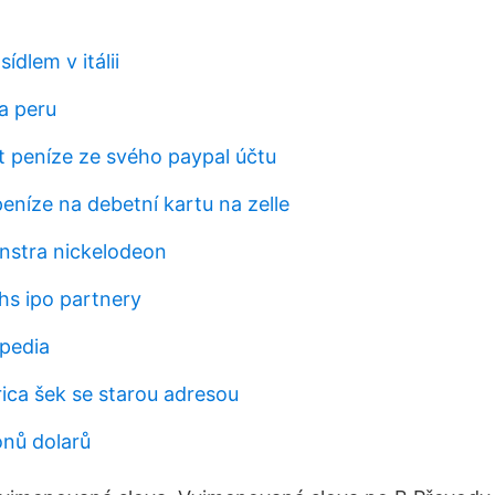
sídlem v itálii
a peru
ít peníze ze svého paypal účtu
eníze na debetní kartu na zelle
nstra nickelodeon
s ipo partnery
ipedia
ica šek se starou adresou
onů dolarů