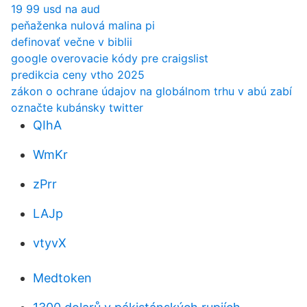
19 99 usd na aud
peňaženka nulová malina pi
definovať večne v biblii
google overovacie kódy pre craigslist
predikcia ceny vtho 2025
zákon o ochrane údajov na globálnom trhu v abú zabí
označte kubánsky twitter
QIhA
WmKr
zPrr
LAJp
vtyvX
Medtoken