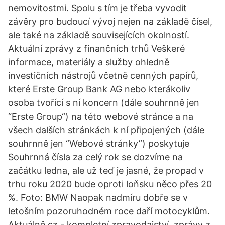
nemovitostmi. Spolu s tím je třeba vyvodit
závěry pro budoucí vývoj nejen na základě čísel,
ale také na základě souvisejících okolností.
Aktuální zprávy z finančních trhů Veškeré
informace, materiály a služby ohledně
investičních nástrojů včetně cenných papírů,
které Erste Group Bank AG nebo kterákoliv
osoba tvořící s ní koncern (dále souhrnně jen
“Erste Group“) na této webové stránce a na
všech dalších stránkách k ní připojených (dále
souhrnně jen “Webové stránky”) poskytuje
Souhrnná čísla za celý rok se dozvíme na
začátku ledna, ale už teď je jasné, že propad v
trhu roku 2020 bude oproti loňsku něco přes 20
%. Foto: BMW Naopak nadmíru dobře se v
letošním pozoruhodném roce daří motocyklům.
Aktuálně.cz - kompletní zpravodajství, zprávy z