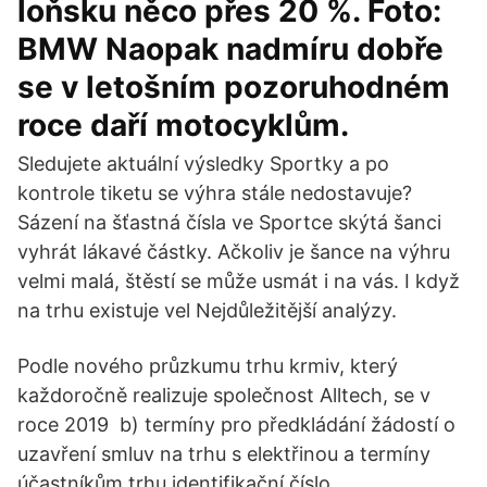
loňsku něco přes 20 %. Foto:
BMW Naopak nadmíru dobře
se v letošním pozoruhodném
roce daří motocyklům.
Sledujete aktuální výsledky Sportky a po
kontrole tiketu se výhra stále nedostavuje?
Sázení na šťastná čísla ve Sportce skýtá šanci
vyhrát lákavé částky. Ačkoliv je šance na výhru
velmi malá, štěstí se může usmát i na vás. I když
na trhu existuje vel Nejdůležitější analýzy.
Podle nového průzkumu trhu krmiv, který
každoročně realizuje společnost Alltech, se v
roce 2019 b) termíny pro předkládání žádostí o
uzavření smluv na trhu s elektřinou a termíny
účastníkům trhu identifikační číslo