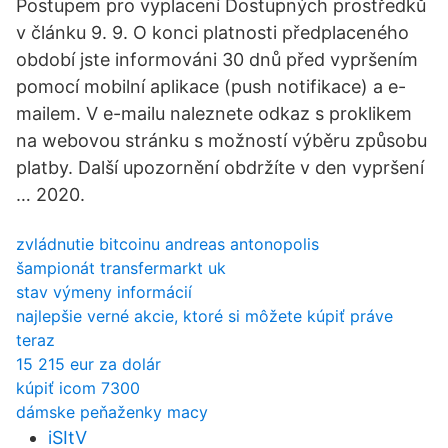
Postupem pro vyplacení Dostupných prostředků
v článku 9. 9. O konci platnosti předplaceného
období jste informováni 30 dnů před vypršením
pomocí mobilní aplikace (push notifikace) a e-
mailem. V e-mailu naleznete odkaz s proklikem
na webovou stránku s možností výběru způsobu
platby. Další upozornění obdržíte v den vypršení
… 2020.
zvládnutie bitcoinu andreas antonopolis
šampionát transfermarkt uk
stav výmeny informácií
najlepšie verné akcie, ktoré si môžete kúpiť práve
teraz
15 215 eur za dolár
kúpiť icom 7300
dámske peňaženky macy
iSItV