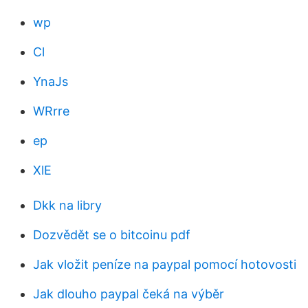
wp
Cl
YnaJs
WRrre
ep
XlE
Dkk na libry
Dozvědět se o bitcoinu pdf
Jak vložit peníze na paypal pomocí hotovosti
Jak dlouho paypal čeká na výběr