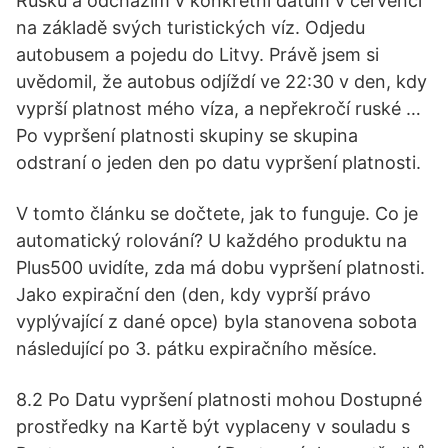
Rusku a odcházím v konkrétní datum v červenci
na základě svých turistických víz. Odjedu
autobusem a pojedu do Litvy. Právě jsem si
uvědomil, že autobus odjíždí ve 22:30 v den, kdy
vyprší platnost mého víza, a nepřekročí ruské …
Po vypršení platnosti skupiny se skupina
odstraní o jeden den po datu vypršení platnosti.
V tomto článku se dočtete, jak to funguje. Co je
automatický rolování? U každého produktu na
Plus500 uvidíte, zda má dobu vypršení platnosti.
Jako expirační den (den, kdy vyprší právo
vyplývající z dané opce) byla stanovena sobota
následující po 3. pátku expiračního měsíce.
8.2 Po Datu vypršení platnosti mohou Dostupné
prostředky na Kartě být vyplaceny v souladu s