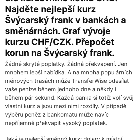
Najděte nejlepší kurz
Švýcarský frank v bankách a
směnárnách. Graf vývoje
kurzu CHF/CZK. Přepočet
korun na Švýcarský frank.
Žádné skryté poplatky. Žádná překvapení. Jen
mnohem lepší nabídka. A na mnoha populárních
měnových trasách může TransferWise odesílat
vaše peníze během jednoho dne a někdy i
během pár sekund. Každá banka si totiž volí svůj
vlastní kurz a jsou mezi nimi rozdíly. V případě
výběru peněz z bankomatu může navíc
nepříjemně překvapit vysoký poplatek.
Jaký je nejlepší směnný kurz: dolary k místní