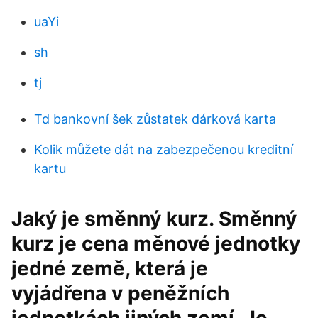
uaYi
sh
tj
Td bankovní šek zůstatek dárková karta
Kolik můžete dát na zabezpečenou kreditní
kartu
Jaký je směnný kurz. Směnný
kurz je cena měnové jednotky
jedné země, která je
vyjádřena v peněžních