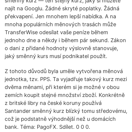
směnný kurz — ten stejný kurz, jaký si můžete
najít na Googlu. Žádné skryté poplatky. Žádná
překvapení. Jen mnohem lepší nabídka. A na
mnoha populárních měnových trasách může
TransferWise odesílat vaše peníze během
jednoho dne a někdy i během pár sekund. Zákon
o dani z přidané hodnoty výslovně stanovuje,
jaký směnný kurs musí podnikatel použít.
Z tohoto důvodů byla uměle vytvořena měnová
jednotka, tzv. PPS. Ta vyjadřuje takový kurz mezi
dvěma měnami, při kterém si je možné v obou
zemích koupit stejné množství zboží. Konkrétně
z britské libry na české koruny používá
Santander směnný kurz blízký tomu středovému,
což je podstatně výhodnější než u domácích
bank. Téma: PagoFX. Sdílet. 0 0 0.