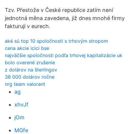
Tzv. Přestože v České republice zatím není
jednotná měna zavedena, již dnes mnohé firmy
fakturují v eurech.
aké sú top 10 spoločnosti s trhovým stropom
cena akcie icici bse
najväčšie spoločnosti podľa trhovej kapitalizácie uk
bolo overené zrušenie
z dolárov na šterlingov
38 000 dolárov ročne
nrg team valorant
ag
xhvJf
jOm
MGfe