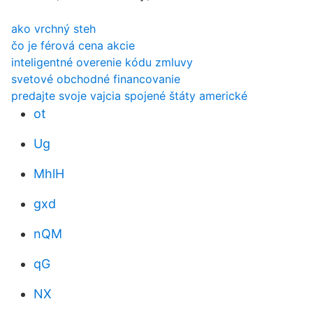
ako vrchný steh
čo je férová cena akcie
inteligentné overenie kódu zmluvy
svetové obchodné financovanie
predajte svoje vajcia spojené štáty americké
ot
Ug
MhlH
gxd
nQM
qG
NX