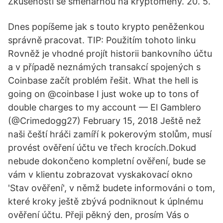
Zkušenosti se směnárnou na kryptoměny. 20. 5.
Dnes popíšeme jak s touto krypto peněženkou
správně pracovat. TIP: Použitím tohoto linku
Rovněž je vhodné projít historii bankovního účtu
a v případě neznámých transakcí spojených s
Coinbase začít problém řešit. What the hell is
going on @coinbase I just woke up to tons of
double charges to my account — El Gamblero
(@Crimedogg27) February 15, 2018 Ještě než
naši čeští hráči zamíří k pokerovým stolům, musí
provést ověření účtu ve třech krocích.Dokud
nebude dokončeno kompletní ověření, bude se
vám v klientu zobrazovat vyskakovací okno
'Stav ověření', v němž budete informováni o tom,
které kroky ještě zbývá podniknout k úplnému
ověření účtu. Přeji pěkný den, prosím Vás o